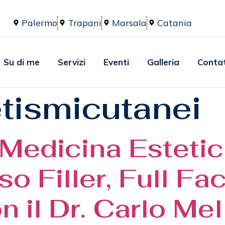
Palermo
Trapani
Marsala
Catania
Su di me
Servizi
Eventi
Galleria
Contat
etismicutanei
Medicina Esteti
o Filler, Full Fa
n il Dr. Carlo Mel