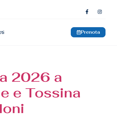
Prenota
ti
ca 2026 a
ce e Tossina
loni